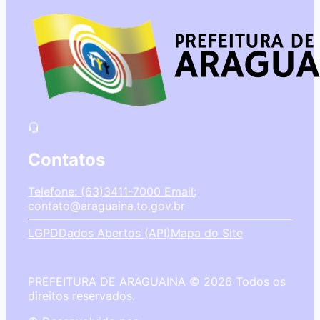
Contatos
Telefone: (63)3411-7000
Email:
contato@araguaina.to.gov.br
LGPD
Dados Abertos (API)
Mapa do Site
PREFEITURA DE ARAGUAINA © 2026 Todos os
direitos reservados.