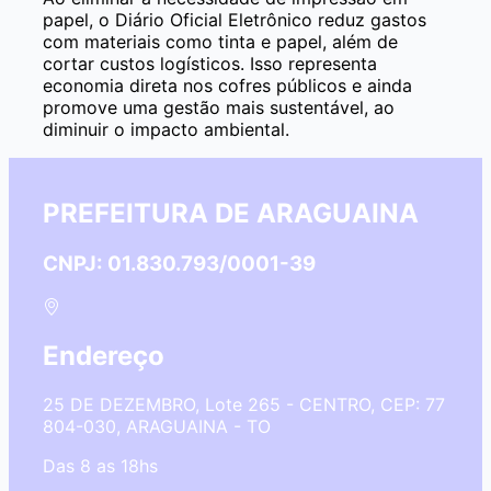
papel, o Diário Oficial Eletrônico reduz gastos
com materiais como tinta e papel, além de
cortar custos logísticos. Isso representa
economia direta nos cofres públicos e ainda
promove uma gestão mais sustentável, ao
diminuir o impacto ambiental.
PREFEITURA DE ARAGUAINA
CNPJ: 01.830.793/0001-39
Endereço
25 DE DEZEMBRO, Lote 265 - CENTRO, CEP: 77
804-030, ARAGUAINA - TO
Das 8 as 18hs