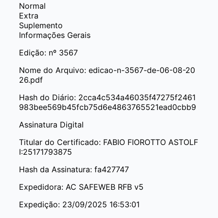
Normal
Extra
Suplemento
Informações Gerais
Edição:
nº 3567
Nome do Arquivo:
edicao-n-3567-de-06-08-20
26.pdf
Hash do Diário:
2cca4c534a46035f47275f2461
983bee569b45fcb75d6e4863765521ead0cbb9
Assinatura Digital
Titular do Certificado:
FABIO FIOROTTO ASTOLF
I:25171793875
Hash da Assinatura:
fa427747
Expedidora:
AC SAFEWEB RFB v5
Expedição:
23/09/2025 16:53:01